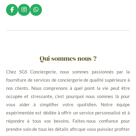
F
I
W
a
n
h
c
s
a
e
t
t
b
a
s
o
g
A
o
r
p
k
a
p
m
Qui sommes nous ?
Chez SGS Conciergerie, nous sommes passionnés par la
fourniture de services de conciergerie de qualité supérieure à
nos clients. Nous comprenons à quel point la vie peut être
occupée et stressante, c'est pourquoi nous sommes là pour
vous aider à simplifier votre quotidien. Notre équipe
expérimentée est dédiée à offrir un service personnalisé et à
répondre à tous vos besoins. Faites-nous confiance pour
prendre soin de tous les détails afin que vous puissiez profiter